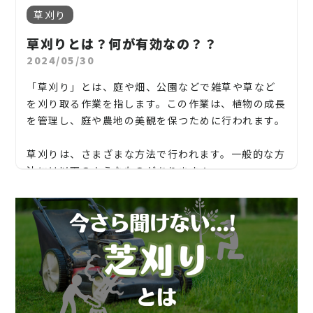
2. 自分で木を切ることはできる？DIY伐採の注意点
もちろん、植物の健康状態も保てます。
草刈り
小さな庭木であれば、
のこぎりやチェーンソーでDIY
（3）コンクリート・インターロッキング施工
伐採
することも可能です。
完全に雑草をなくしたい方におすすめ
なのが、コン
■ ゴミの処分もお任せ
草刈りとは？何が有効なの？？
クリートやインターロッキング（ブロック舗装）で
庭掃除後に出る大量の草木ゴミや土なども、業者が
2024/05/30
しかし、以下の点には十分注意してください。
す。
引き取って処分してくれるため安心です。面倒な仕分
「草刈り」とは、庭や畑、公園などで雑草や草など
DIYでの伐採リスク：
けや廃棄物処理の手間もありません。
メリット：ほぼ雑草ゼロ／耐久性が高い
を刈り取る作業を指します。この作業は、植物の成長
高所作業での転倒・ケガ
2. 庭掃除の主な作業内容とは？
を管理し、庭や農地の美観を保つために行われます。
デメリット：費用が高い／自然感は少なめ
庭掃除と一言で言っても、実際には多くの工程が含ま
太い幹を切る時の倒木方向の誤り
れています。以下は一般的な作業内容です。
草刈りは、さまざまな方法で行われます。一般的な方
駐車場や通路などに限定して使うと、庭全体の雰囲気
電線や隣家などへの
破損リスク
1. 剪定とは？なぜ必要なのか
法には以下のようなものがあります：
■ 雑草除去
も壊さず実用性を確保できます。
剪定とは、庭木や植木の枝を切り整える作業のこと
防草シートを敷く前処理としての草抜きや、定期的
伐採後の
処分方法に困る
を指します。
3. 愛知県一宮市の雑草対策は「地域性」がカギ
手作業による草刈り:
な草刈り。
愛知県一宮市は、
西側に木曽川、周辺に田畑
が多
手で雑草や草を引き抜く、あるいは鋏や刈り込み道
見た目を整えるだけでなく、木の健康を保ち、病害
■ 枝の剪定・伐採
特に一宮市では、
住宅密集地や道路沿いの家
も多い
く、風通しのよいエリアも多いため、飛来する雑草
具を使って草を切り取る方法です。小さな庭や狭いス
虫の予防にもつながる大切な作業です。
成長しすぎた庭木の剪定や、不必要な樹木の伐採も
ため、1本でも
3m以上の樹木や根の張った木
は、業
の種も豊富です。
ペースで効果的ですが、大規模なエリアには効率が悪
愛知県
行います。
者に任せるのが安全です。
■ 剪定の主な目的
い場合があります。
【一宮市、江南市、扶桑町、岩倉市、北名古屋市、
また夏は暑く、冬は寒いため、
年間通して複数の種
樹形の美しさを保つ
■ 落ち葉・ゴミの清掃
3. 業者に頼んだ場合のメリットと費用相場【一宮市
稲沢市、清須市】
類の雑草が生えやすい地域
。そのため、「一時的な
日当たりや風通しを改善し、病害虫を防ぐ
秋冬にかけて落ち葉が多くなる時期には、清掃が重
草刈り機を使った草刈り:
編】
岐阜県