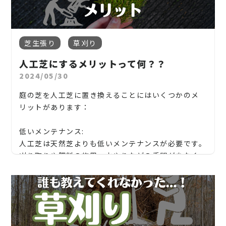
し、生態系のバランスを保つ役割があります。
稲沢市、清須市】
内容、処分費などによって異なります。
施工事例が多いか
松、スギ、クスノキ、くろがねもち、もみの木、どん
一宮市では、市街化調整区域や文化財周辺など、
規制
■ 口コミや評判を確認
岐阜県
⇒ 防草シートや砂利施工の実績を確認
ぐりの木、竹、柿の木、オリーブ、もみじ、柿の木、
対象エリア
もあるため、心配な方は市役所に確認し
これらのメリットは、天然芝が自然との調和や環境
GoogleマップやSNS、口コミサイトでの評判も要チ
以下は一宮市周辺での一般的な相場です（2024年現
【岐阜市、各務原市、岐南町、笠松町、羽島市】
金木犀、アカシア、シダレエゴノキ、コニファー、
ましょう。
への配慮を重視する人々にとって魅力的な選択肢とな
ェックです。「対応が丁寧」「仕上がりがきれい」な
在）。
芝生張り
草刈り
見積もりが明確か
梅、かしの木、ブルーアイス、クチナシ、ナンテン、
地域密着で伐採・抜根・剪定・草刈りなどのお庭の
ります。
どの声が多い業者を選びましょう。
5. 一宮市で庭木の伐採を依頼する業者の選び方
⇒ 材料費、工賃、下地処理費などが明示されてい
■ 樹木ごとの目安料金
クスノキ、 薪の木、ケヤキ、コノデカシワ、マキの
人工芝にするメリットって何？？
こと、造園・植木屋をお探しなら当社にご相談くださ
庭木の伐採は、専門の知識と経験が求められる作業
小木（〜3m）：3,000円〜5,000円/本
る
5. 業者依頼の流れと注意点
木、桜、ゴールドクレスト、アオハダ、いちじく、椰
い！
2024/05/30
です。業者選びの際は、以下の点を確認してくださ
中木（3〜5m）：5,000円〜10,000円/本
庭掃除をスムーズに依頼するためには、以下の手順を
子の木、ゴールデンアカシア、紅葉、シマトネリコ、
高木（5m以上）：15,000円〜30,000円/本
メンテナンスも対応してくれるか
い。
当社では造園工事はもちろんのこと、外構工事やエク
参考にしてください。
庭の芝を人工芝に置き換えることにはいくつかのメ
グレープフルーツの木、カツラの木、柿、みかん、グ
■ その他費用
⇒ 万が一のトラブルや経年劣化にも安心
ステリア工事まで自社で一気通貫で行っております。
リットがあります：
ミ、エゴノキ、ハナミズキ、ジューンベリー、ヤマボ
業者選びのポイント：
■ ① 問い合わせ・見積もり依頼
出張費：0円〜3,000円（地域による）
一宮市や尾張エリアに拠点があるか
ウシ、カイズカ、花梨、クロガネモチ、ベニカナメ、
電話やメール、フォームから問い合わせて見積もり
見積もりは無料ですので、お庭のことなら当社にお気
ゴミ処理費用：5,000円〜15,000円程度
6. 一宮市の防草対策は、早めの行動が肝心！
低いメンテナンス:
サザンカ、ホルトノキ、つつじ、コデマリ"
を取りましょう。無料見積もりを行っている業者も多
軽にご連絡ください！
■ 定期管理プランもおすすめ
雑草が本格的に成長する前の
春～初夏
に対策するの
人工芝は天然芝よりも低いメンテナンスが必要です。
造園や樹木管理の専門資格を持っている
いです。
年に1〜2回の定期的な剪定契約を結ぶことで、費用
がベストタイミングです。
刈り取りや肥料の施用、水やりなどの手間が少なく
お庭や木に関するお悩みに全力でご対応させて頂き
の割引や優先的なスケジュール調整が受けられる場合
「気がついたら草ボーボー…」にならないように、
■ ② 現地確認・打ち合わせ
て済みます。特に乾燥した地域や水不足の地域では、
ます！
伐採実績がある（HPや口コミを確認）
もあります。
早めの防草対策
を心がけましょう。
庭の状況を実際に確認してもらい、作業内容を具体的
水を節約できる利点があります。
企業様や、施設様、マンション、アパートなどの庭
に相談します。
5. 一宮市で信頼できる剪定業者を選ぶポイント
見積りが明瞭・追加料金が発生しない
7. よくある質問（Q&A）
木、高木、植栽の年間管理なども対応しております
数多くの業者の中から信頼できる剪定業者を選ぶに
Q1. 雑草対策に除草剤は使えますか？
■ ③ 見積もり内容の確認
ので、
一宮市で依頼の多い伐採サービス例：
一時的には有効ですが、根本的な解決にはなりませ
は、以下の点に注目してください。
愛知県
不明点や追加料金の有無についても事前に確認してお
造園業者・外構工事業者