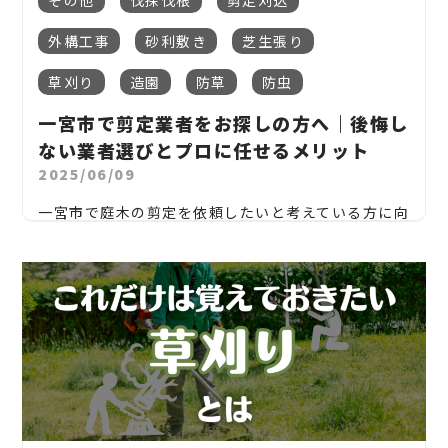
邸宅も多く、
長年放置された庭木が問題になるケース
外構工事
砂利敷き
芝生張り
デメリット：シートが破れると再施工が必要／見た
が増えています。
目の工夫が必要
よくある相談内容：
草刈り
造園
防草
防虫
台風や大雨で
倒木のリスク
砂利と併用することで見た目も美しく
なり、人気の方
一宮市で剪定業者をお探しの方へ｜後悔し
法です。
隣の敷地に
枝や葉が越境
ない業者選びとプロに任せるメリット
（2）砂利敷き
2025/06/09
害虫（毛虫・蜂）の
発生源
防草シートの上に
化粧砂利や砕石
を敷くことで雑草
一宮市で庭木の剪定を依頼したいと考えている方に向
が生えにくくなります。
1. 一宮市で庭掃除業者に依頼するメリットとは？
けて、
日当たりの悪化
で庭や建物に影響
■ 時間と労力の大幅な削減
メリット：見た目がきれい／歩きやすい／防犯対策
庭の手入れは、雑草の除去・落ち葉の清掃・剪定・
この記事では「剪定の基礎知識」「業者に依頼する
にもなる
外観が荒れ、
資産価値の低下
伐採など、多くの作業が伴います。忙しい日々の中で
メリット」「失敗しない剪定業者の選び方」「費用
これらを一人でこなすのは難しいもの。業者に依頼
相場」「おすすめの地元業者」などを詳しく解説し
デメリット：コストがやや高め／雑草が少し生える
特に夏場～秋にかけては、
クスノキ・マツ・モミジ
することで、手間を省きつつ効率的に庭を整えること
ます。
こともある
などの落ち葉や毛虫被害
も報告されています。
ができます。
庭木の健康と景観の美しさを保つためには、正しい
一宮市ではこうした相談が多く、早めの伐採や剪定
一宮市のように庭が広い住宅地では、
コストと効果
■ プロの技術による美しい仕上がり
知識と信頼できるプロの力が欠かせません。
が勧められています。
のバランス
をとりながら砂利敷きが多く採用されて
植栽や庭木の剪定、除草などは専門的な知識と技術
います。
が求められます。プロに任せれば、見た目の美しさは