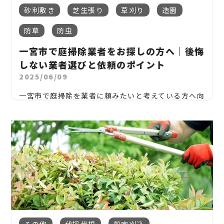
「台風で倒れそうで心配」
砂利敷き
芝生張り
草刈り
造園
土壌が柔らかい（耕してある庭・花壇）
「隣の家に迷惑をかけているかも」
防草
防虫
日当たりがよい
愛知県一宮市でも、こうした「庭木の伐採」に関す
一宮市で庭掃除業者をお探しの方へ｜後悔
る相談が年々増えています。
人の出入りが少ない（踏み固められない）
しない業者選びと依頼のポイント
この記事では、
2025/06/09
水はけが良すぎて保湿がない（逆に雑草が根を張り
庭の木を伐採する必要がある理由
やすい）
一宮市で庭掃除を業者に頼みたいと考えている方へ向
けて、
自分で切る場合の注意点
一宮市は住宅地と農地が混在しているため、
空き地
この記事では「庭掃除業者を選ぶポイント」「依頼
から種が飛んでくるケース
も多く、対策を講じていな
業者に依頼するメリットと費用の目安
前に確認すべきこと」「費用相場」「信頼できる業者
いと常に雑草との戦いです。
の見分け方」などを詳しく解説します。
2. 雑草対策の種類と特徴
一宮市でおすすめの伐採業者の選び方
（1）防草シートを敷く
庭掃除のプロに依頼することで、手間や時間の節約に
防草シート
は、日光を遮って雑草の成長を抑制する優
などをわかりやすく解説します。
なるだけでなく、美しい景観を保つことにもつながり
れた資材です。
ます。
1. なぜ庭木の伐採が必要なのか？一宮市で増えるご
相談とは
メリット：施工後すぐに効果を感じられる／長期間
一宮市は住宅街が広がる一方、敷地の広い家や古い
効果が続く
その他
伐採伐根
剪定刈込