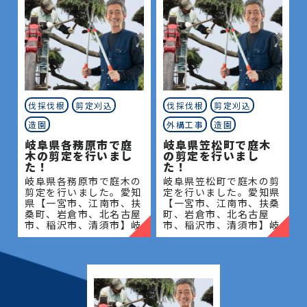
ください！
要があります。
一宮市で剪定業者をお探しなら、有限会社中日本造
お見積り無料です
園へお気軽にご相談を！
豊富な経験と知識を活かして、皆様のお庭の魅力を最
大限に活かせるよう、しっかりサポートさせていた
だきます。
お庭や造園に関する疑問には相談に乗り、気になる費
伐採伐根
剪定刈込
伐採伐根
剪定刈込
用についても正確なお見積りをご提出させていただき
造園
外構工事
造園
ます。
岐阜県各務原市で庭
岐阜県笠松町で庭木
木の剪定を行いまし
の剪定を行いまし
まずはお気軽に何なりとお問合せください。
た！
た！
岐阜県各務原市で庭木の
岐阜県笠松町で庭木の剪
松、スギ、クスノキ、くろがねもち、もみの木、どん
剪定を行いました。愛知
定を行いました。愛知県
ぐりの木、竹、柿の木、オリーブ、もみじ、柿の木、
県【一宮市、江南市、扶
【一宮市、江南市、扶桑
桑町、岩倉市、北名古屋
町、岩倉市、北名古屋
金木犀、アカシア、シダレエゴノキ、コニファー、
市、稲沢市、清須市】岐
市、稲沢市、清須市】岐
梅、かしの木、ブルーアイス、クチナシ、ナンテン、
阜県【岐阜市、各務原
阜県【岐阜市、各務原
市、岐南町、笠松町、羽
市、岐南町、笠松町、羽
クスノキ、 薪の木、ケヤキ、コノデカシワ、マキの
島市】地域密着で伐採・
島市】地域密着で伐採・
木、桜、ゴールドクレスト、アオハダ、いちじく、椰
抜根・剪定・草刈りなど
抜根・剪定・草刈りなど
のお
のお庭
子の木、ゴールデンアカシア、紅葉、シマトネリコ、
グレープフルーツの木、カツラの木、柿、みかん、グ