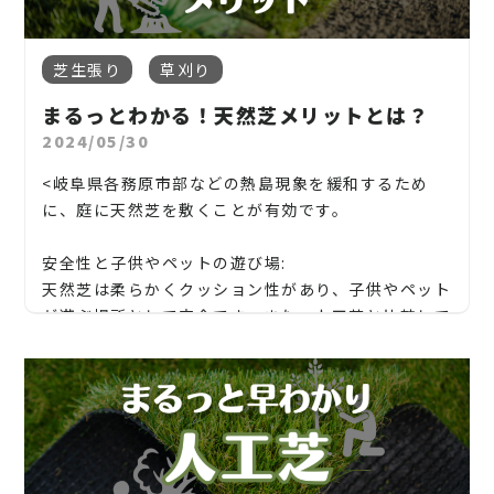
4. 木の伐採でよくあるトラブルと対策
松、スギ、クスノキ、くろがねもち、もみの木、どん
複数業者から相見積もりを取る
芝の健康を促進する:
岐阜県
庭木の伐採は
自分の敷地内のこと
と思いがちです
ぐりの木、竹、柿の木、オリーブ、もみじ、柿の木、
プロに頼むべきケース
シーズンオフ（冬季など）に依頼する
■ ゴミ処理も一括対応
定期的な芝刈りは、芝の健康を維持し、病気や害虫
【岐阜市、各務原市、岐南町、笠松町、羽島市】
が、以下のようなケースで近隣トラブルに発展するこ
広い庭や傾斜地
金木犀、アカシア、シダレエゴノキ、コニファー、
作業範囲を明確に伝える
剪定後の枝葉や伐採した幹など、大量のごみも業者が
のリスクを軽減するのに役立ちます。過度に成長した
芝生張り
草刈り
とがあります。
4. 信頼できる庭掃除業者の選び方
梅、かしの木、ブルーアイス、クチナシ、ナンテン、
地域密着で伐採・抜根・剪定・草刈りなどのお庭の
回収・処分してくれるため、手間が省けます。
芝は、日光や空気の循環が妨げられ、病気にかかり
おしゃれな見た目も重視したい
一宮市内にも多くの造園業者や庭掃除専門の業者が
クスノキ、 薪の木、ケヤキ、コノデカシワ、マキの
まるっとわかる！天然芝メリットとは？
こと、造園・植木屋をお探しなら当社にご相談くださ
やすくなります。
トラブル例：
3. 剪定の時期と頻度
ありますが、どこに依頼してもよいというわけではあ
木、桜、ゴールドクレスト、アオハダ、いちじく、椰
い！
2024/05/30
木の
倒れる方向が他人の敷地
剪定には適切なタイミングがあり、木の種類によって
時間がない、体力に自信がない
りません。以下のポイントを参考にしてください。
子の木、ゴールデンアカシア、紅葉、シマトネリコ、
芝の密度を増やす:
も異なります。
当社では造園工事はもちろんのこと、外構工事やエク
<岐阜県各務原市部などの熱島現象を緩和するため
グレープフルーツの木、カツラの木、柿、みかん、グ
芝刈りは、新しい芽を促進し、芝の密度を増やす助
切った枝が隣地や車に
落下・接触
■ 地元密着で実績が豊富な業者
ステリア工事まで自社で一気通貫で行っております。
に、庭に天然芝を敷くことが有効です。
その場合は、
地域密着の外構・造園業者
への依頼が
ミ、エゴノキ、ハナミズキ、ジューンベリー、ヤマボ
剪定のタイミングを誤ると、樹木の健康を損なう可能
けとなります。これにより、芝生はより密集し、強力
地域の気候や植生を理解している地元業者の方が、
おすすめです。
ウシ、カイズカ、花梨、クロガネモチ、ベニカナメ、
作業音やチェーンソーの
騒音
性があります。
な芝の根を発達させることができます。
見積もりは無料ですので、お庭のことなら当社にお気
庭の特性に合った管理が可能です。
安全性と子供やペットの遊び場:
サザンカ、ホルトノキ、つつじ、コデマリ"
軽にご連絡ください！
5. 一宮市で雑草対策を依頼できるおすすめ業者の選
■ 基本的な剪定時期
天然芝は柔らかくクッション性があり、子供やペット
■ 見積もりが明確である
越境している枝の無断伐採
び方
芝刈りは、芝生が成長している間に定期的に行われる
落葉樹：冬（12月〜2月）
が遊ぶ場所として安全です。また、人工芝と比較して
お庭や木に関するお悩みに全力でご対応させて頂き
作業内容と料金が明記された見積もりを出してくれ
一宮市周辺には、外構・エクステリア・造園を専門
べきです。刈り込みの頻度や方法は、地域の気候条
常緑樹：初夏（5月〜6月）または秋（9月〜10月）
も天然芝の方が温度が低く、熱を持ちにくいため、
ます！
る業者を選びましょう。曖昧な料金体系はトラブルの
トラブルを防ぐためのポイント：
にする業者が複数あります。以下の点をチェックしま
件、芝の種類、そして目標とする芝の高さによって異
花木：花後すぐ（開花後1〜2週間以内）
熱中症のリスクが低いとされています。
もとになります。
事前に近隣住民に声かけ
しょう。
なります。一般的には、芝の成長が速い時期には週に
企業様や、施設様、マンション、アパートなどの庭
■ 剪定の頻度
1回の刈り込みが必要ですが、成長が遅い時期には2
■ 保険加入・資格保有
年1回〜2回の剪定が一般的
木、高木、植栽の年間管理なども対応しております
業者選びのポイント
自然な生態系の維持:
専門業者に依頼して
安全に作業
週間に1回程度で十分です。
損害保険に加入している業者や、樹木医や造園施工
成長の早い樹木や大木は、年2回の剪定が望ましい
ので、
地元密着型か
天然芝は昆虫や鳥などの生物の生息地として機能
愛知県
4. 一宮市における剪定費用の相場
管理技士などの資格保有者がいる業者は信頼性が高
⇒ 一宮市の気候や土地を熟知している
高木は
伐採届や許可が必要なケースもある
し、自然な生態系を維持します。生物多様性を促進
お気軽にお問い合わせください！
【一宮市、江南市、扶桑町、岩倉市、北名古屋市、
剪定の費用は、庭の広さ、木の本数や大きさ、作業
いです。