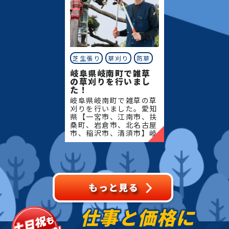
ミ、エゴノキ、ハナミズキ、ジューンベリー、ヤマボ
ウシ、カイズカ、花梨、クロガネモチ、ベニカナメ、
サザンカ、ホルトノキ、つつじ、コデマリ
芝生張り
草刈り
防草
岐阜県岐南町で雑草
の草刈りを行いまし
た！
岐阜県岐南町で雑草の草
刈りを行いました。愛知
県【一宮市、江南市、扶
桑町、岩倉市、北名古屋
市、稲沢市、清須市】岐
阜県【岐阜市、各務原
市、岐南町、笠松町、羽
島市】地域密着で伐採・
抜根・剪定・草刈りなど
のお
仕事と価格に