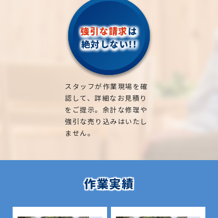
外構工事・エクステリア工事も一式ご対応可能で
7. 剪定を成功させるためのワンポイントアドバイス
一宮市での庭掃除は、中日本造園へお気軽にご相談
専門業者に依頼すれば、
安全・美しい仕上がり・処
す！
目的を明確にする
：景観維持なのか、成長抑制なの
ください！
強引な請求
は
分もラク
かなど、目的に応じて剪定方法が異なります。
施工事例
も多数ご紹介しておりますのでご覧くださ
剪定後の管理も大切
：剪定後は適切な施肥や害虫対
絶対しない!!
い。
費用相場や業者選びのポイントを知っておくと安心
策を行うことで、庭木がより健康に育ちます。
長期的な視点で依頼する
：一度きりの剪定ではな
当社
は、気軽に何でも相談できる
「この木、そろそろ切った方がいいかも…」と思っ
く、年間を通じた庭管理を考えると、結果的にコスト
愛知県
たら、
スタッフが作業現場を確
ダウンにつながります。
【一宮市、江南市、扶桑町、岩倉市、北名古屋市、
8. まとめ｜一宮市で剪定業者を選ぶなら、経験豊富
まずは一度、
一宮市対応の専門業者に無料相談
して
認して、詳細なお見積り
な地元業者がおすすめ
稲沢市、清須市】
みてはいかがでしょうか？
をご提示。余計な修理や
剪定は、見た目の美しさだけでなく、庭木の健康と
岐阜県
強引な売り込みはいたし
庭をもっと安全に、美しく。
安全を守るために欠かせない重要な作業です。
【岐阜市、各務原市、岐南町、笠松町、羽島市】
ません。
その第一歩が、「伐採」かもしれません。
一宮市で剪定業者を探している方は、地元での実績
での造園・植木屋さんとして、地域の皆様のお庭のお
有限会社中日本造園は、誠実な対応と高い技術力で、
が豊富で、丁寧な対応をしてくれる業者を選ぶことが
悩みにしっかりお答えして様々な問題を解決し、お
お客様の理想のお庭づくりをサポートします。
ポイントです。
客様の大切な緑の空間をしっかりお守りさせていた
作業実績
だきます。
有限会社中日本造園は、剪定から庭全体の管理まで
トータルで対応できる信頼のパートナー。ぜひ一
庭木や植木などの緑はすべて生き物ですので、それら
一宮市での庭掃除は、中日本造園へお気軽にご相談
度、無料見積もりからご相談ください。
の魅力を引き出すためには、時間と手間をかける必