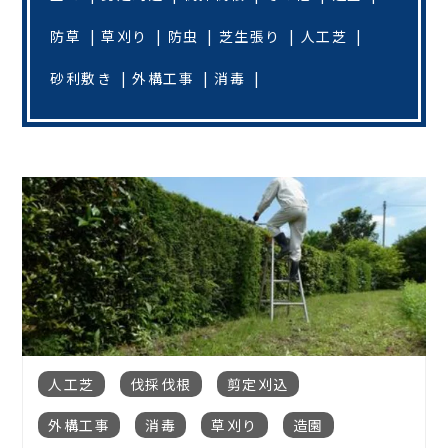
防草
草刈り
防虫
芝生張り
人工芝
砂利敷き
外構工事
消毒
人工芝
伐採伐根
剪定刈込
外構工事
消毒
草刈り
造園