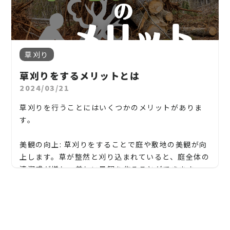
ん。環境負荷やペット・子供への影響も考慮しまし
お気軽にお問い合わせください！
【一宮市、江南市、扶桑町、岩倉市、北名古屋市、
くことが大切です。
■ 地元での実績と口コミ評価
ょう。
耐久性と一貫性:
稲沢市、清須市】
一宮市での施工実績が豊富な業者は、地域の気候や
樹木医・緑地管理会社
Q2. DIYで防草シートを敷いても大丈夫？
■ ④ 作業実施
松、スギ、クスノキ、くろがねもち、もみの木、どん
人工芝は天然芝よりも耐久性があり、長期間にわたっ
岐阜県
植生にも詳しく、的確な対応が期待できます。
可能ですが、**下地処理（整地や除根）**が不十分
スケジュールに沿って作業が行われます。当日の立ち
ぐりの木、竹、柿の木、オリーブ、もみじ、柿の木、
て均一な外観を保ちます。草刈りの痕跡や穴、色の不
【岐阜市、各務原市、岐南町、笠松町、羽島市】
Googleマップや口コミサイトの評価も参考になりま
だと、効果がすぐに薄れてしまいます。自信がない場
不用品回収・伐採対応の便利屋
会いが求められる場合もあります。
金木犀、アカシア、シダレエゴノキ、コニファー、
均一さなどがないため、一貫した美しい芝庭を維持
草刈り
す。
合はプロに相談を。
梅、かしの木、ブルーアイス、クチナシ、ナンテン、
地域密着で伐採・抜根・剪定・草刈りなどのお庭の
することができます。
■ ⑤ 仕上がり確認・支払い
8. まとめ｜一宮市の庭の雑草対策なら地域密着のプ
6. 伐採後はどうなる？処分・整地・その後の庭づく
クスノキ、 薪の木、ケヤキ、コノデカシワ、マキの
草刈りをするメリットとは
こと、造園・植木屋をお探しなら当社にご相談くださ
■ 資格・保険の有無
作業後は必ず仕上がりを確認し、納得できれば支払
ロへ
り
木、桜、ゴールドクレスト、アオハダ、いちじく、椰
造園施工管理技士や樹木医などの資格を保有してい
い！
2024/03/21
季節に関係ない使用:
いを行いましょう。
一宮市の気候は雑草が育ちやすい
伐採した木は、幹・枝・葉・根に分かれます。
子の木、ゴールデンアカシア、紅葉、シマトネリコ、
る業者は信頼性が高いです。作業中の事故に備えた損
人工芝は雨や寒さに強く、季節や天候に左右されず
当社では造園工事はもちろんのこと、外構工事やエク
草刈りを行うことにはいくつかのメリットがありま
6. 中日本造園｜一宮市で選ばれる庭掃除業者
グレープフルーツの木、カツラの木、柿、みかん、グ
業者による処分：
害保険への加入も確認しましょう。
に利用できます。雪が積もったり、雨が降ったりして
DIYも可能だが、見た目・耐久性重視なら業者がおす
ステリア工事まで自社で一気通貫で行っております。
す。
有限会社中日本造園は、一宮市を中心に地域密着で
産業廃棄物として処理
ミ、エゴノキ、ハナミズキ、ジューンベリー、ヤマボ
も、すぐに元の美しい状態に戻ります。
すめ
■ 明朗な見積もりと丁寧な対応
造園・剪定・庭掃除を行っているプロフェッショナル
ウシ、カイズカ、花梨、クロガネモチ、ベニカナメ、
見積もりは無料ですので、お庭のことなら当社にお気
見積もり時に詳細な内訳を提示してくれるか、説明
美観の向上: 草刈りをすることで庭や敷地の美観が向
粉砕チップに加工して再利用
業者です。
サザンカ、ホルトノキ、つつじ、コデマリ"
軽にご連絡ください！
防草シート＋砂利施工が費用と効果のバランス◎
が丁寧かどうかもチェックポイント。後から追加料
上します。草が整然と刈り込まれていると、庭全体の
■ 中日本造園の特長
金が発生しないようにするためにも重要です。
清潔感が増し、美しい景観を作ることができます。
希望があれば、
一部を薪やDIY用として保管
お庭や木に関するお悩みに全力でご対応させて頂き
プロに相談すれば、景観も美しく、長期間快適な庭
地元で30年以上の実績
ます！
■ サービス内容が豊富
に！
アレルギーの軽減:
庭木1本から対応可能
また、伐採後の庭を「砂利敷き・人工芝・花壇・駐
安全確保: 草が長く伸びていると、それが隠れた障害
剪定だけでなく、除草、庭掃除、害虫対策、庭園管
人工芝は花粉や草の刈りカスがないため、アレルギ
丁寧な接客と説明
企業様や、施設様、マンション、アパートなどの庭
車場」などに変えるリフォームも人気です。
伐採＋整
物や害虫の隠れ家になる可能性があります。草刈りを
理など幅広い対応が可能な業者だと長期的に頼りに
雑草に悩まない庭づくり、
今が始め時
です。
ゴミ処分・後片付けまで一貫対応
ーを持つ人々にとっては花粉症の症状が軽減される可
木、高木、植栽の年間管理なども対応しております
当社
では庭木の剪定、伐採、草刈り、抜根はもちろん
地＋外構工事
を一括で請け負う業者も一宮市には多
することで、庭や敷地の安全を確保し、事故や害虫の
できます。
■ 提供サービス
地域の専門業者と相談しながら、自分らしい庭を守
能性があります。
ので、
のこと外構工事やエクステリア工事まで自社で一気