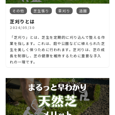
除草剤」よりも「持続的な物理対策」が有効です。
成長をコントロールし、倒木や枝折れを防止
業者に依頼するメリット：
要です。虫やカビの発生を防ぐ意味でも有効です。
ガソリンや電動の草刈り機を使って、大規模な庭や草
【岐阜市、各務原市、岐南町、笠松町、羽島市】
開花や実つきを促進する
伐採方向や安全管理を徹底
地を効率的に刈り取る方法です。ロータリー式やスト
特におすすめなのが：
その他
芝生張り
草刈り
造園
■ 庭石・景観の整備
2. 一宮市で剪定を業者に依頼するメリット
地域密着で伐採・抜根・剪定・草刈りなどのお庭の
リングトリマーなどの機種があり、草地の状態や使い
庭石の移動や並び替え、防草砂利の整備なども対応
通年使用可能な
防草シート+砂利敷き
庭木の剪定は、自分で行うこともできますが、高所作
木の高さや太さに応じた
専門機材使用
芝刈りとは
こと、造園・植木屋をお探しなら当社にご相談くださ
勝手によって選択されます。
可能。
業や樹種ごとの知識が必要になるため、プロに任せ
い！
2024/05/30
植栽との組み合わせを考慮した
部分的な舗装
ることが安全で確実です。
切った枝や幹の
回収・処分も対応
■ 害虫駆除・防除
除草剤の使用:
当社では造園工事はもちろんのこと、外構工事やエク
「芝刈り」とは、芝生を定期的に刈り込んで整える作
蜂の巣や毛虫などの害虫駆除も、庭掃除業者に依頼
除草剤を使って雑草を処理する方法です。ただし、環
■ 高所作業の安全確保
ステリア工事まで自社で一気通貫で行っております。
見栄えも大事にした
景観用のウッドチップや人工芝
業を指します。これは、庭や公園などに植えられた芝
必要に応じて
根の撤去・整地
も可能
可能なケースがあります。
境への影響や安全性の観点から、使用には慎重さが
脚立やチェーンソーを使った高所作業は非常に危険で
生を美しく保つために行われます。芝刈りは、芝の成
必要です。
見積もりは無料ですので、お庭のことなら当社にお気
す。プロは安全対策を徹底し、必要な機材を備えてい
4. 雑草対策は業者に頼むべき？自分でできる？
3. 一宮市における庭掃除の費用相場
愛知県一宮市での伐採費用の目安：
長を制御し、芝の健康を維持するために重要な手入
軽にご連絡ください！
ます。
DIYでもできる作業はある
庭掃除にかかる費用は、作業の内容や規模、庭の広
樹木のサイズ
費用相場（1本あたり）
れの一環です。
草刈りは、草を刈り取るだけでなく、庭や農地の美
防草シートの設置
さ、作業人数、ゴミの処分費用などによって異なりま
■ 専門知識による適切な剪定
お庭や木に関するお悩みに全力でご対応させて頂き
観を保つだけでなく、害虫や有害な植物の発生を防
高さ2～3mまで
5,000円〜15,000円
す。
芝刈りの主な目的は次のとおりです：
庭木は種類によって剪定の時期や方法が異なります。
ます！
ぐためにも重要です。また、定期的な草刈りは火災の
簡易な砂利敷き
間違った剪定は枯れやすくなったり、病害虫の原因に
高さ3～5m
15,000円〜30,000円
■ 一般的な費用目安（2024年現在）
危険性を減らし、生態系のバランスを保つのにも役
企業様や、施設様、マンション、アパートなどの庭
芝の高さを均一にする:
なります。プロなら適切な処理が可能です。
雑草除去のみ：10,000円〜20,000円
除草剤の使用
立ちます。
木、高木、植栽の年間管理なども対応しております
高さ5m以上
30,000円〜50,000円以上
芝刈りは、芝の高さを一定に保つために行われます。
剪定作業込み：20,000円〜50,000円
■ 美しい仕上がり
ので、
均一な高さの芝生は美しく見え、整然とした庭や公
ゴミ処分込みパッケージ：30,000円〜70,000円
※上記は作業費のみ。処分費・出張費・伐根（根の
愛知県
ホームセンター（カーマやコーナン一宮店など）で
見た目の美しさを追求するには、経験豊富な職人の
園の景観を提供します。
定期メンテナンス契約：月額10,000円〜30,000円
お気軽にお問い合わせください！
撤去）などは別途必要な場合があります。
【一宮市、江南市、扶桑町、岩倉市、北名古屋市、
も材料が手に入ります。ただし、
下地処理や整地が甘
技術が欠かせません。プロに任せることで、より整っ
■ 費用を抑えるコツ
稲沢市、清須市】
いと効果が半減
してしまいます。
た景観を得られます。