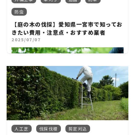
成長が早く、放っておくとあっという間に伸びてしま
防虫
います。
【庭の木の伐採】愛知県一宮市で知ってお
この記事では、一宮市で雑草に悩む方に向けて、
きたい費用・注意点・おすすめ業者
雑草が生える原因
2025/07/07
効果的な雑草対策の方法
一宮市で依頼できる業者の選び方
自分でできるDIY対策
を詳しく解説します。
1. 一宮市で庭の雑草が多くなる理由とは？
愛知県一宮市は、比較的温暖で日照時間が長い地域
です。加えて梅雨時期や夏場の降雨もあるため、
雑草
にとっては理想的な成長環境
。以下のような条件が揃
庭に生い茂る木。
人工芝
伐採伐根
剪定刈込
っていると、庭はすぐに雑草でいっぱいになります。
「伸びすぎて手に負えない…」