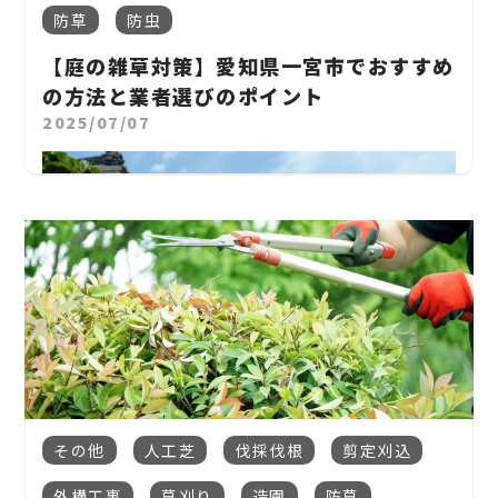
防草
防虫
【庭の雑草対策】愛知県一宮市でおすすめ
の方法と業者選びのポイント
2025/07/07
庭の雑草、気になりますよね。
その他
人工芝
伐採伐根
剪定刈込
せっかく手入れしたお庭も、気がつけば雑草だらけ。
特に
愛知県一宮市のような温暖な地域
では、雑草の
外構工事
草刈り
造園
防草