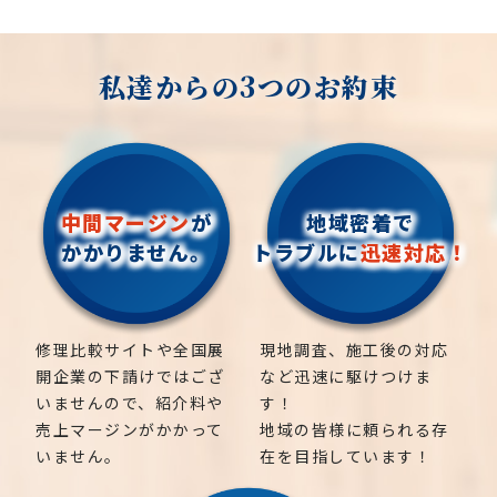
くあります。
侵入を防ぐことができます。
庭掃除全般（落ち葉除去・雑草処理・庭木剪定）
りましょう。
通貫で行っております。熟練の造園職人による現地調
6. 中日本造園｜一宮市で選ばれる剪定業者
定期管理プランの提供
お気軽にお問い合わせください！
7. よくある質問Q&A
有限会社中日本造園は、一宮市に拠点を置き、地元密
査で無駄なコストは削減し、お客様に寄り添ったお
有限会社中日本造園は、誠実な対応と高い技術力で、
植物の健康維持: 草刈りをすることで、草が周囲の植
和風・洋風庭園の維持管理
Q1. 市に許可は必要ですか？
着型の造園業を展開するプロフェッショナルな剪定
見積りをご提案しております。
松、スギ、クスノキ、くろがねもち、もみの木、どん
私達からの3つのお約束
お客様の理想のお庭づくりをサポートします。
物に栄養や水を奪わないようにすることができます。
■ 一宮市内での施工事例も豊富
基本的に個人宅の庭木伐採には許可は不要ですが、
業者です。
ぐりの木、竹、柿の木、オリーブ、もみじ、柿の木、
また、草が根深くなりすぎて植物の根に影響を与え
過去には個人宅だけでなく、寺社仏閣・企業の緑地
高さ10m以上の大木や保存樹
などは届け出が必要な
お庭のことなら当社にお気軽にご連絡ください！
多目的に利用可能:
金木犀、アカシア、シダレエゴノキ、コニファー、
るのを防ぐこともできます。
管理など幅広い施工実績があります。
■ 中日本造園の強み
場合もあります。
人工芝は庭だけでなく、プールサイドや屋上庭園、
梅、かしの木、ブルーアイス、クチナシ、ナンテン、
お庭や木に関するお悩みに全力でご対応させて頂き
創業30年以上の実績
一宮市での庭掃除は、中日本造園へお気軽にご相談
Q2. 木の根っこも取ってもらえますか？
屋内のイベントスペースなど、さまざまな場所で利用
7. まとめ｜一宮市で庭掃除を頼むなら、安心・信頼
クスノキ、 薪の木、ケヤキ、コノデカシワ、マキの
ます。
防火効果: 草が乾燥して長くなると、火災のリスクが
可能です。ただし「伐根」は伐採よりも
手間がかかる
和風・洋風の庭に精通
ください！
の業者選びがカギ！
できます。
木、桜、ゴールドクレスト、アオハダ、いちじく、椰
作業
であるため、費用は別途見積りになることが多
増加します。草刈りをすることで、火災のリスクを減
1本からの剪定依頼もOK
中間マージン
が
地域密着で
庭掃除はただの清掃作業ではなく、快適な住環境づ
これらのメリットは、人工芝を選択する際の利点で
見積りは無料ですので、相場や費用などのお問い合わ
お見積り無料です
子の木、ゴールデンアカシア、紅葉、シマトネリコ、
いです。
ゴミ処分・後片付けまで一括対応
らし、敷地の安全を確保することができます。
かかりません。
トラブルに
迅速対応！
くりと直結する大切な作業です。
あり、個々のニーズや環境に応じて異なる場合があり
せやご相談はお気軽にご連絡ください。
グレープフルーツの木、カツラの木、柿、みかん、グ
Q3. 1本だけでも依頼していいの？
■ 施工事例
ます。
はい、
1本だけの小規模な伐採
でも対応してくれる業
ミ、エゴノキ、ハナミズキ、ジューンベリー、ヤマボ
一宮市内の個人邸宅はもちろん、企業・公共施設・
信頼できる庭掃除業者に依頼することで、見違えるほ
利用可能スペースの拡大: 草が刈り込まれると、利用
愛知県
お庭の環境に応じてうまく活用していきましょう！
者は多くいます。遠慮せず相談してみましょう。
ウシ、カイズカ、花梨、クロガネモチ、ベニカナメ、
神社仏閣の庭木剪定も対応。大木の高所作業も豊富
ど美しく整った空間を手に入れることができます。
可能なスペースが拡大します。庭や敷地での活動やレ
【一宮市、江南市、扶桑町、岩倉市、北名古屋市、
8. まとめ｜一宮市で庭木の伐採なら、地域密着のプ
サザンカ、ホルトノキ、つつじ、コデマリ"
な実績があります。
ジャーに利用できるスペースが増え、屋外での時間を
稲沢市、清須市】
修理比較サイトや全国展
現地調査、施工後の対応
ロにお任せを！
一宮市で庭掃除をご検討中の方は、まずは実績豊富
より楽しむことができます。
岐阜県
開企業の下請けではござ
など迅速に駆けつけま
■ 見積もり無料・相談無料
一宮市では、庭木の放置による
倒木・越境・害虫ト
な地元業者への相談から始めてみてはいかがでしょ
【岐阜市、各務原市、岐南町、笠松町、羽島市】
いませんので、紹介料や
す！
剪定前の現地調査と見積もりは無料で対応。
ラブル
が増加中
うか。
売上マージンがかかって
地域の皆様に頼られる存
地域密着で伐採・剪定などの造園屋、植木屋をお探
庭木の状態やご希望を丁寧にヒアリングし、最適な
いません。
在を目指しています！
有限会社中日本造園は、誠実な対応と高い技術力で、
DIYで伐採する場合は
安全管理・処分・法的リスク
に
しなら当社にご相談ください。
プランをご提案します。
お客様の理想のお庭づくりをサポートします。
要注意