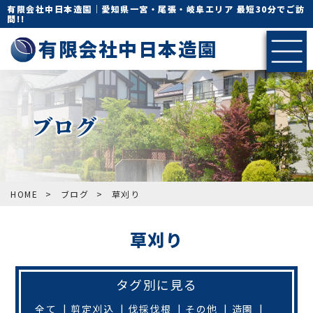
有限会社中日本造園｜愛知県一宮・尾張・岐阜エリア 最短30分でご訪
問!!
有限会社中日本造園
ブログ
HOME
>
ブログ
>
草刈り
草刈り
タグ別に見る
全て
剪定刈込
伐採伐根
その他
造園