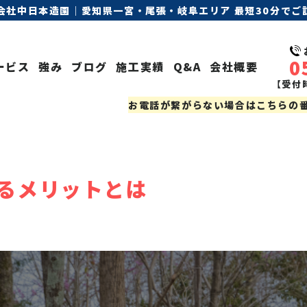
会社中日本造園｜愛知県一宮・尾張・岐阜エリア 最短30分でご訪
0
ービス
強み
ブログ
施工実績
Q&A
会社概要
【受付時
お電話が繋がらない場合はこちらの番号
るメリットとは