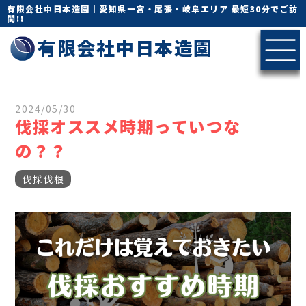
有限会社中日本造園｜愛知県一宮・尾張・岐阜エリア 最短30分でご訪
問!!
有限会社中日本造園
2024/05/30
伐採オススメ時期っていつな
の？？
伐採伐根