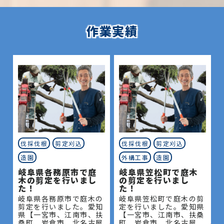
作業実績
伐採伐根
剪定刈込
伐採伐根
剪定刈込
造園
外構工事
造園
岐阜県各務原市で庭
岐阜県笠松町で庭木
木の剪定を行いまし
の剪定を行いまし
た！
た！
岐阜県各務原市で庭木の
岐阜県笠松町で庭木の剪
剪定を行いました。愛知
定を行いました。愛知県
県【一宮市、江南市、扶
【一宮市、江南市、扶桑
桑町、岩倉市、北名古屋
町、岩倉市、北名古屋