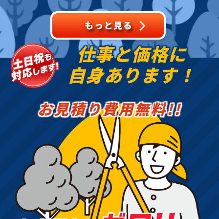
抜根・剪定・草刈りなど
のお
仕事と価格に
自身あります！
お見積り費用無料!!