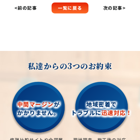
一覧に戻る
<前の記事
次の記事>
私達からの3つのお約束
中間マージン
が
地域密着で
かかりません。
トラブルに
迅速対応！
修理比較サイトや全国展
現地調査、施工後の対応