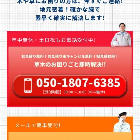
木や草にお困りの方は、今すぐご連絡!
地元密着！確かな腕で
素早く確実に解決します!
年中無休・土日祝もお電話受付中!
お見積り無料！お見積り後キャンセル無料！相見積歓迎！
草木のお困りごと即時解決!!
050-1807-6385
【受付時間】08:00〜18:00 (年中無休)
メールで簡単受付!