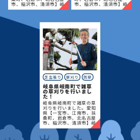
市、稲沢市、清須市】岐
市、稲沢市、清須市】岐
阜県【岐阜市、各務原
阜県【岐阜市、各務原
市、岐南町、笠松町、羽
市、岐南町、笠松町、羽
島市】地域密着で伐採・
島市】地域密着で伐採・
抜根・剪定・草刈りなど
抜根・剪定・草刈りなど
のお
のお庭
芝生張り
草刈り
防草
岐阜県岐南町で雑草
の草刈りを行いまし
た！
岐阜県岐南町で雑草の草
刈りを行いました。愛知
県【一宮市、江南市、扶
桑町、岩倉市、北名古屋
市、稲沢市、清須市】岐
阜県【岐阜市、各務原
市、岐南町、笠松町、羽
島市】地域密着で伐採・