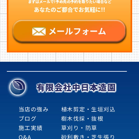
まずはメールで!予め先の予約を取りたい場合など
あなたのご都合でお気軽に!!
有限会社中日本造園
当店の強み
植木剪定・生垣刈込
ブログ
樹木伐採・抜根
施工実績
草刈り・防草
Q&A
砂利敷き・芝生張り