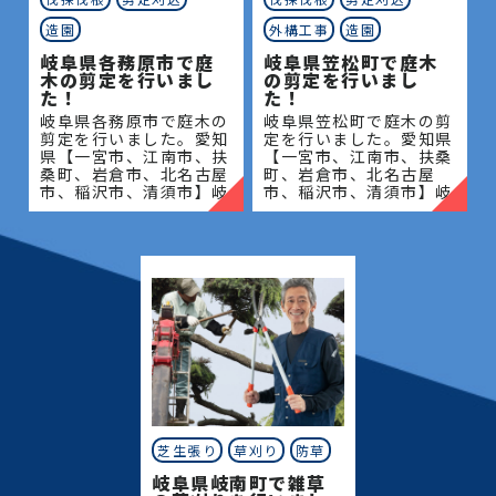
造園
外構工事
造園
岐阜県各務原市で庭
岐阜県笠松町で庭木
木の剪定を行いまし
の剪定を行いまし
た！
た！
岐阜県各務原市で庭木の
岐阜県笠松町で庭木の剪
剪定を行いました。愛知
定を行いました。愛知県
県【一宮市、江南市、扶
【一宮市、江南市、扶桑
桑町、岩倉市、北名古屋
町、岩倉市、北名古屋
市、稲沢市、清須市】岐
市、稲沢市、清須市】岐
阜県【岐阜市、各務原
阜県【岐阜市、各務原
市、岐南町、笠松町、羽
市、岐南町、笠松町、羽
島市】地域密着で伐採・
島市】地域密着で伐採・
抜根・剪定・草刈りなど
抜根・剪定・草刈りなど
のお
のお庭
芝生張り
草刈り
防草
岐阜県岐南町で雑草