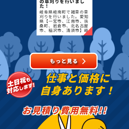
の草刈りを行いまし
た！
岐阜県岐南町で雑草の草
刈りを行いました。愛知
県【一宮市、江南市、扶
桑町、岩倉市、北名古屋
市、稲沢市、清須市】岐
阜県【岐阜市、各務原
市、岐南町、笠松町、羽
島市】地域密着で伐採・
抜根・剪定・草刈りなど
のお
仕事と価格に
自身あります！
お見積り費用無料!!