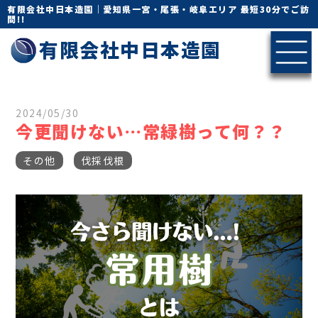
有限会社中日本造園｜愛知県一宮・尾張・岐阜エリア 最短30分でご訪
問!!
有限会社中日本造園
2024/05/30
今更聞けない…常緑樹って何？？
その他
伐採伐根