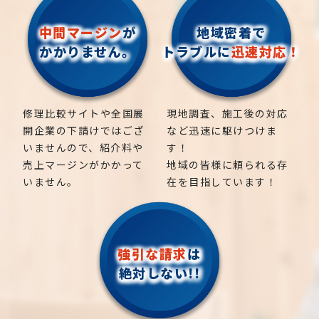
中間マージン
が
地域密着で
かかりません。
トラブルに
迅速対応！
修理比較サイトや全国展
現地調査、施工後の対応
開企業の下請けではござ
など迅速に駆けつけま
いませんので、紹介料や
す！
売上マージンがかかって
地域の皆様に頼られる存
いません。
在を目指しています！
強引な請求
は
絶対しない!!