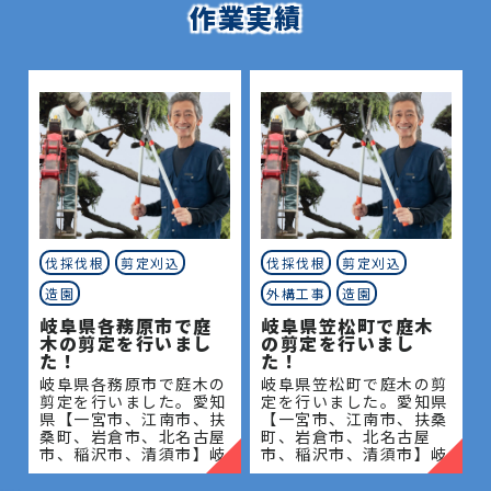
作業実績
伐採伐根
剪定刈込
伐採伐根
剪定刈込
造園
外構工事
造園
岐阜県各務原市で庭
岐阜県笠松町で庭木
木の剪定を行いまし
の剪定を行いまし
た！
た！
岐阜県各務原市で庭木の
岐阜県笠松町で庭木の剪
剪定を行いました。愛知
定を行いました。愛知県
県【一宮市、江南市、扶
【一宮市、江南市、扶桑
桑町、岩倉市、北名古屋
町、岩倉市、北名古屋
市、稲沢市、清須市】岐
市、稲沢市、清須市】岐
阜県【岐阜市、各務原
阜県【岐阜市、各務原
市、岐南町、笠松町、羽
市、岐南町、笠松町、羽