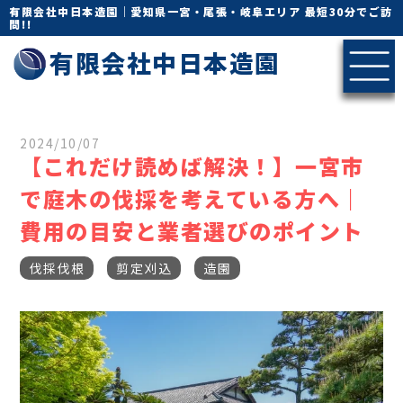
有限会社中日本造園｜愛知県一宮・尾張・岐阜エリア 最短30分でご訪
問!!
有限会社中日本造園
2024/10/07
【これだけ読めば解決！】一宮市
で庭木の伐採を考えている方へ｜
費用の目安と業者選びのポイント
伐採伐根
剪定刈込
造園