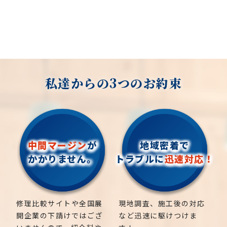
私達からの3つのお約束
中間マージン
が
地域密着で
かかりません。
トラブルに
迅速対応！
修理比較サイトや全国展
現地調査、施工後の対応
開企業の下請けではござ
など迅速に駆けつけま