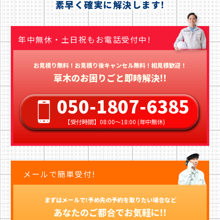
素早く確実に解決します!
年中無休・土日祝もお電話受付中!
お見積り無料！お見積り後キャンセル無料！相見積歓迎！
草木のお困りごと即時解決!!
050-1807-6385
【受付時間】08:00〜18:00 (年中無休)
メールで簡単受付!
まずはメールで!予め先の予約を取りたい場合など
あなたのご都合でお気軽に!!