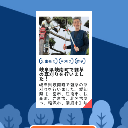
市、岐南町、笠松町、羽
市、岐南町、笠松町、羽
島市】地域密着で伐採・
島市】地域密着で伐採・
抜根・剪定・草刈りなど
抜根・剪定・草刈りなど
のお
のお庭
芝生張り
草刈り
防草
岐阜県岐南町で雑草
の草刈りを行いまし
た！
岐阜県岐南町で雑草の草
刈りを行いました。愛知
県【一宮市、江南市、扶
桑町、岩倉市、北名古屋
市、稲沢市、清須市】岐
阜県【岐阜市、各務原
市、岐南町、笠松町、羽
島市】地域密着で伐採・
抜根・剪定・草刈りなど
のお