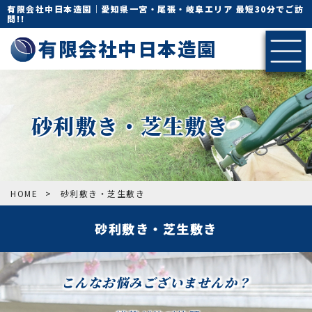
有限会社中日本造園｜愛知県一宮・尾張・岐阜エリア 最短30分でご訪
問!!
有限会社中日本造園
砂利敷き・芝生敷き
HOME
>
砂利敷き・芝生敷き
砂利敷き・芝生敷き
こんなお悩みございませんか？