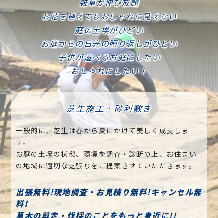
雑草が伸び放題
お花を植えてもおしゃれに見えない
庭の土埃がひどい
お庭からの日光の照り返しがひどい
子供が遊べるお庭にしたい
おしゃれにしたい！
芝生施工・砂利敷き
一般的に、芝生は春から夏にかけて美しく成長しま
す。
お庭の土壌の状態、環境を調査・診断の上、お住まい
の地域に適切な芝張りをご提案させていただきます。
出張無料!現地調査・お見積り無料!キャンセル無
料!
草木の剪定・伐採のことをもっと身近に!!