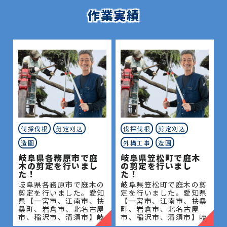
作業実績
伐採伐根
剪定刈込
伐採伐根
剪定刈込
造園
外構工事
造園
岐阜県各務原市で庭
岐阜県笠松町で庭木
木の剪定を行いまし
の剪定を行いまし
た！
た！
岐阜県各務原市で庭木の
岐阜県笠松町で庭木の剪
剪定を行いました。愛知
定を行いました。愛知県
県【一宮市、江南市、扶
【一宮市、江南市、扶桑
桑町、岩倉市、北名古屋
町、岩倉市、北名古屋
市、稲沢市、清須市】岐
市、稲沢市、清須市】岐
阜県【岐阜市、各務原
阜県【岐阜市、各務原