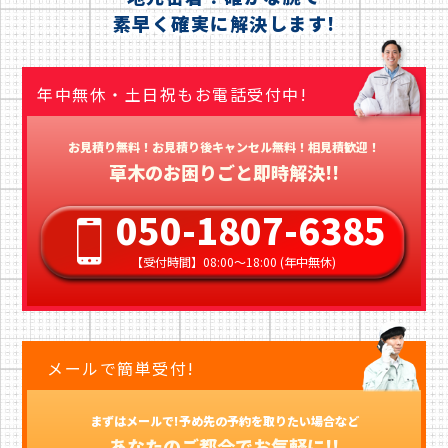
素早く確実に解決します!
年中無休・土日祝もお電話受付中!
お見積り無料！お見積り後キャンセル無料！相見積歓迎！
草木のお困りごと即時解決!!
050-1807-6385
【受付時間】08:00〜18:00 (年中無休)
メールで簡単受付!
まずはメールで!予め先の予約を取りたい場合など
あなたのご都合でお気軽に!!