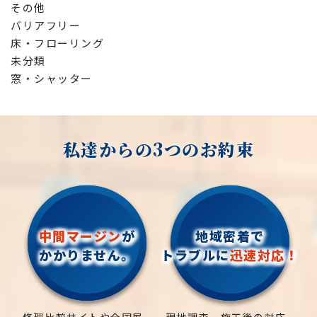
その他
バリアフリー
床・フローリング
未分類
窓・シャッター
私達からの3つのお約束
中間マージン
が
地域密着で
かかりません。
トラブルに
迅速対応！
修理比較サイトや全国展
現地調査、施工後の対応