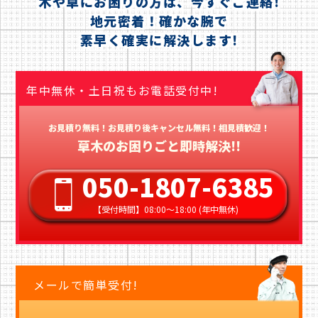
木や草にお困りの方は、今すぐご連絡!
地元密着！確かな腕で
素早く確実に解決します!
年中無休・土日祝もお電話受付中!
お見積り無料！お見積り後キャンセル無料！相見積歓迎！
草木のお困りごと即時解決!!
050-1807-6385
【受付時間】08:00〜18:00 (年中無休)
メールで簡単受付!