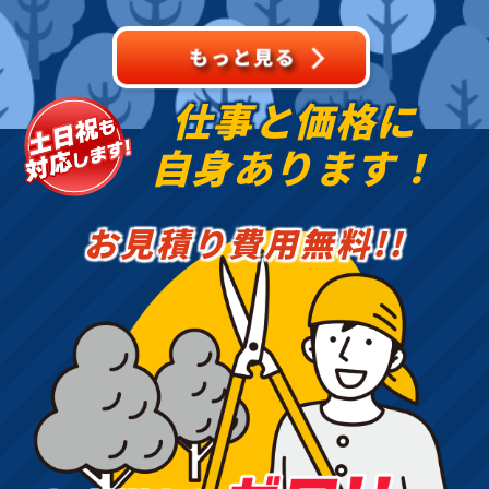
抜根・剪定・草刈りなど
のお
仕事と価格に
自身あります！
お見積り費用無料!!