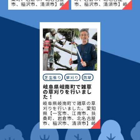
市、稲沢市、清須市】岐
市、稲沢市、清須市】岐
阜県【岐阜市、各務原
阜県【岐阜市、各務原
市、岐南町、笠松町、羽
市、岐南町、笠松町、羽
島市】地域密着で伐採・
島市】地域密着で伐採・
抜根・剪定・草刈りなど
抜根・剪定・草刈りなど
のお
のお庭
芝生張り
草刈り
防草
岐阜県岐南町で雑草
の草刈りを行いまし
た！
岐阜県岐南町で雑草の草
刈りを行いました。愛知
県【一宮市、江南市、扶
桑町、岩倉市、北名古屋
市、稲沢市、清須市】岐
阜県【岐阜市、各務原
市、岐南町、笠松町、羽
島市】地域密着で伐採・