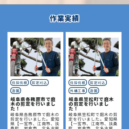
作業実績
伐採伐根
剪定刈込
伐採伐根
剪定刈込
造園
外構工事
造園
岐阜県各務原市で庭
岐阜県笠松町で庭木
木の剪定を行いまし
の剪定を行いまし
た！
た！
岐阜県各務原市で庭木の
岐阜県笠松町で庭木の剪
剪定を行いました。愛知
定を行いました。愛知県
県【一宮市、江南市、扶
【一宮市、江南市、扶桑
桑町、岩倉市、北名古屋
町、岩倉市、北名古屋