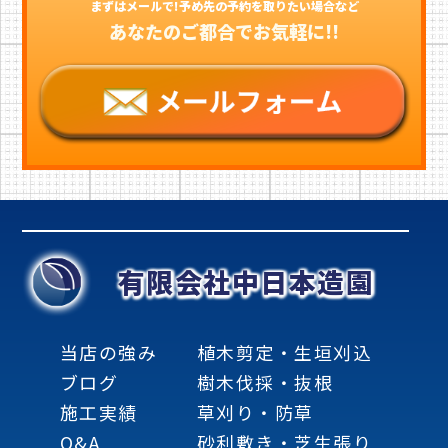
まずはメールで!予め先の予約を取りたい場合など
あなたのご都合でお気軽に!!
有限会社中日本造園
当店の強み
植木剪定・生垣刈込
ブログ
樹木伐採・抜根
施工実績
草刈り・防草
Q&A
砂利敷き・芝生張り