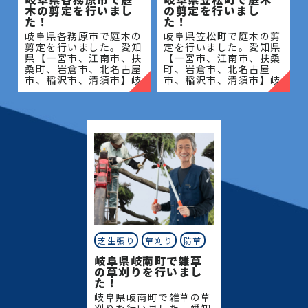
木の剪定を行いまし
の剪定を行いまし
た！
た！
岐阜県各務原市で庭木の
岐阜県笠松町で庭木の剪
剪定を行いました。愛知
定を行いました。愛知県
県【一宮市、江南市、扶
【一宮市、江南市、扶桑
桑町、岩倉市、北名古屋
町、岩倉市、北名古屋
市、稲沢市、清須市】岐
市、稲沢市、清須市】岐
阜県【岐阜市、各務原
阜県【岐阜市、各務原
市、岐南町、笠松町、羽
市、岐南町、笠松町、羽
島市】地域密着で伐採・
島市】地域密着で伐採・
抜根・剪定・草刈りなど
抜根・剪定・草刈りなど
のお
のお庭
芝生張り
草刈り
防草
岐阜県岐南町で雑草
の草刈りを行いまし
た！
岐阜県岐南町で雑草の草
刈りを行いました。愛知