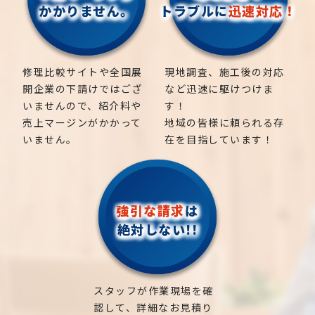
かかりません。
トラブルに
迅速対応！
修理比較サイトや全国展
現地調査、施工後の対応
開企業の下請けではござ
など迅速に駆けつけま
いませんので、紹介料や
す！
売上マージンがかかって
地域の皆様に頼られる存
いません。
在を目指しています！
強引な請求
は
絶対しない!!
スタッフが作業現場を確
認して、詳細なお見積り