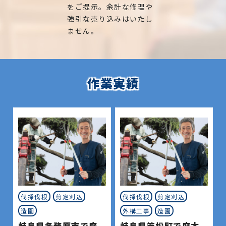
をご提示。余計な修理や
強引な売り込みはいたし
ません。
作業実績
伐採伐根
剪定刈込
伐採伐根
剪定刈込
造園
外構工事
造園
岐阜県各務原市で庭
岐阜県笠松町で庭木