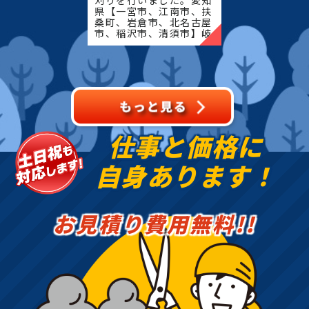
県【一宮市、江南市、扶
桑町、岩倉市、北名古屋
市、稲沢市、清須市】岐
阜県【岐阜市、各務原
市、岐南町、笠松町、羽
島市】地域密着で伐採・
抜根・剪定・草刈りなど
のお
仕事と価格に
自身あります！
お見積り費用無料!!