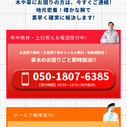
木や草にお困りの方は、今すぐご連絡!
地元密着！確かな腕で
素早く確実に解決します!
年中無休・土日祝もお電話受付中!
お見積り無料！お見積り後キャンセル無料！相見積歓迎！
草木のお困りごと即時解決!!
050-1807-6385
【受付時間】08:00〜18:00 (年中無休)
メールで簡単受付!