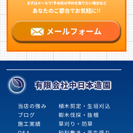
まずはメールで!予め先の予約を取りたい場合など
あなたのご都合でお気軽に!!
有限会社中日本造園
当店の強み
植木剪定・生垣刈込
ブログ
樹木伐採・抜根
施工実績
草刈り・防草
Q&A
砂利敷き・芝生張り