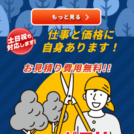
抜根・剪定・草刈りなど
のお
仕事と価格に
自身あります！
お見積り費用無料!!