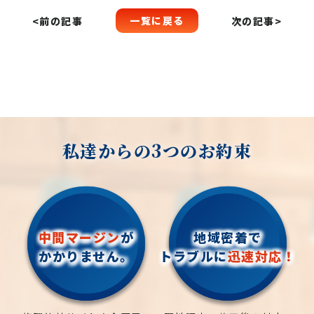
一覧に戻る
<前の記事
次の記事>
私達からの3つのお約束
中間マージン
が
地域密着で
かかりません。
トラブルに
迅速対応！