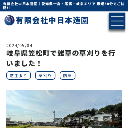
有限会社中日本造園｜愛知県一宮・尾張・岐阜エリア 最短30分でご訪
問!!
有限会社中日本造園
2024/05/04
岐阜県笠松町で雑草の草刈りを行
いました！
芝生張り
草刈り
防草