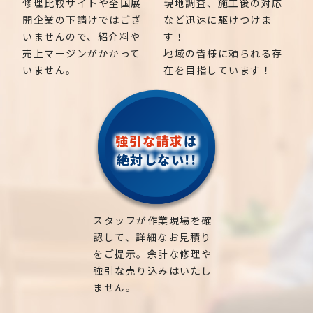
修理比較サイトや全国展
現地調査、施工後の対応
開企業の下請けではござ
など迅速に駆けつけま
いませんので、紹介料や
す！
売上マージンがかかって
地域の皆様に頼られる存
いません。
在を目指しています！
強引な請求
は
絶対しない!!
スタッフが作業現場を確
認して、詳細なお見積り
をご提示。余計な修理や
強引な売り込みはいたし
ません。