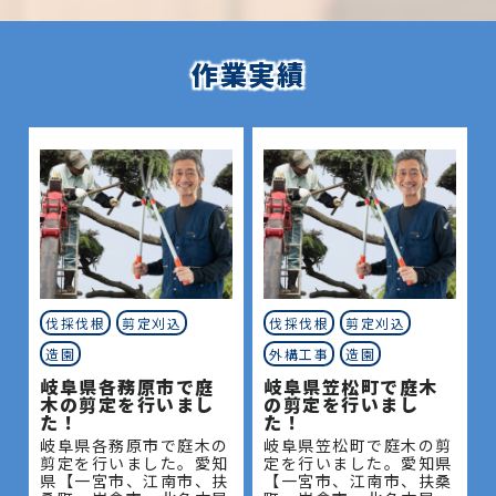
作業実績
伐採伐根
剪定刈込
伐採伐根
剪定刈込
造園
外構工事
造園
岐阜県各務原市で庭
岐阜県笠松町で庭木
木の剪定を行いまし
の剪定を行いまし
た！
た！
岐阜県各務原市で庭木の
岐阜県笠松町で庭木の剪
剪定を行いました。愛知
定を行いました。愛知県
県【一宮市、江南市、扶
【一宮市、江南市、扶桑